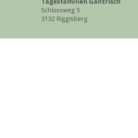
Tagesfamilien Gantrisch
Schlossweg 5
3132 Riggisberg